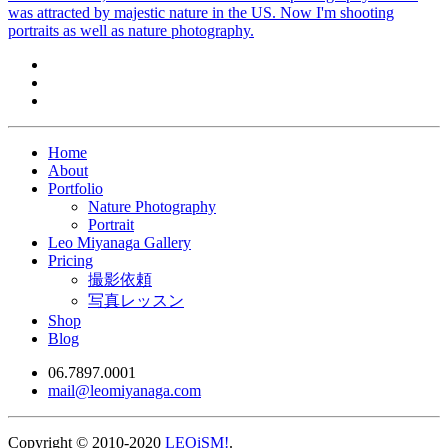
was attracted by majestic nature in the US. Now I'm shooting
portraits as well as nature photography.
Home
About
Portfolio
Nature Photography
Portrait
Leo Miyanaga Gallery
Pricing
撮影依頼
写真レッスン
Shop
Blog
06.7897.0001
mail@leomiyanaga.com
Copyright © 2010-2020
LEOiSM!
.