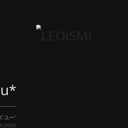
ou*
ズ ユー”
A (2008)