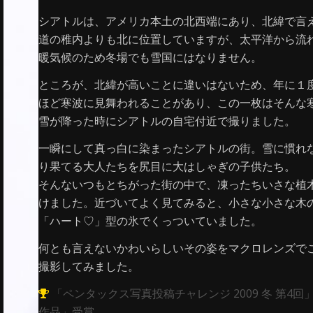
シアトルは、アメリカ本土の北西端にあり、北緯で言
道の稚内よりも北に位置していますが、太平洋から流
暖気候のため冬場でも雪国にはなりません。
ところが、北緯が高いことに違いはないため、年に１
ほど寒波に見舞われることがあり、この一枚はそんな
雪が降った時にシアトルの自宅付近で撮りました。
一瞬にして真っ白に染まったシアトルの街。雪に慣れ
り果てる大人たちを尻目に大はしゃぎの子供たち。
そんないつもとちがった街の中で、凍ったちいさな植
けました。近づいてよく見てみると、小さな小さな木
「ハート♡」型の氷でくっついていました。
何とも言えないかわいらしいその姿をマクロレンズで
撮影してみました。
「ペンタックス写真投稿チャレンジ 2009 冬 第4回
作品」受賞。