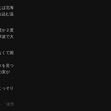
えば北海
れ込む温
度か２度
寒波で大
なくて困
木を見つ
の実が
こっそり
」-「優秀